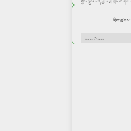
རྒྱལ་སྤྱིའི་བོན་གྱི་བགྲོ་གླེང་ཚོ
ཡིག་ཚགས།