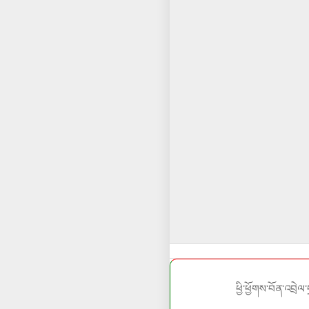
ཕྱི་ཕྱོགས་བོན་འབྲེལ