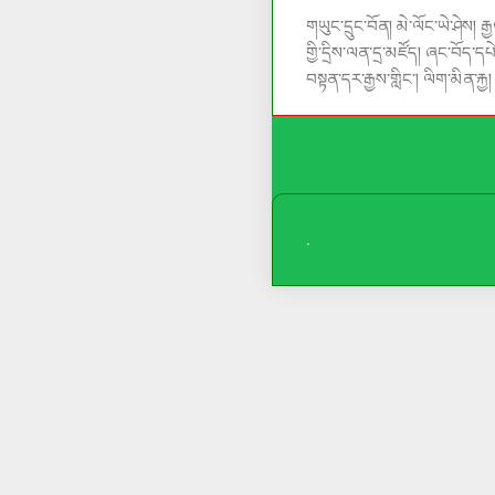
གཡུང་དྲུང་བོན།
མེ་ལོང་ཡེ་ཤེས།
རྒ
གྱི་དྲིས་ལན་དྲ་མཛོད།
ཞང་བོད་དཔེ
བསྟན་དར་རྒྱས་གླིང་།
ལིག་མིན་རྐྱ།
.