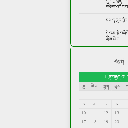
དུས་ཀྱི་སྟོན་
གཅིག་འཁོར་བའི
ངས་ད་དུང་ཁྱ
ཉེ་ལམ་སྡེ་བཞིའི་
རྩོམ་ཞིག
ལེའུ་ཐོ།
ཟླ་བརྒྱད་པ།
ཟླ
མིག
ལྷག
ཕུར
3
4
5
6
10
11
12
13
17
18
19
20