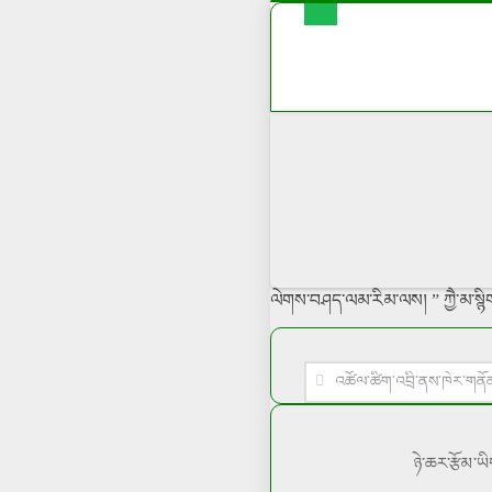
ལེགས་བཤད་ལམ་རིམ་ལས། ” ཀྱཻ་མ་སྙིགས
ཉེ་ཆར་རྩོམ་ཡ