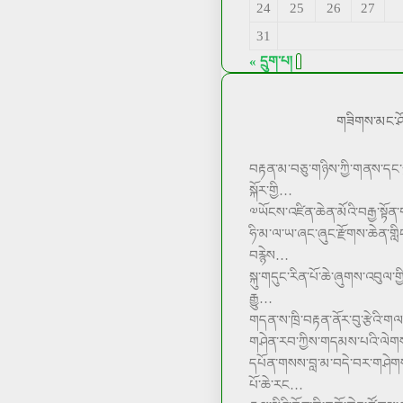
24
25
26
27
31
« དྲུག་པ།
གཟིགས་མང་ཤོ
བརྟན་མ་བཅུ་གཉིས་ཀྱི་གནས་དང་
སྐོར་གྱི…
༧ཡོངས་འཛིན་ཆེན་མོའི་བརྒྱ་སྟོ
ཧི་མ་ལ་ཡ་ཞང་ཞུང་རྫོགས་ཆེན་གླི
བརྙེས…
སྐུ་གདུང་རིན་པོ་ཆེ་ཞུགས་འབུལ་ག
རྒྱུ…
གདན་ས་ཁྲི་བརྟན་ནོར་བུ་རྩེའི་ག
གཤེན་རབ་ཀྱིས་གདམས་པའི་ལེག
དཔོན་གསས་བླ་མ་བདེ་བར་གཤེགས་
པོ་ཆེ་རང…