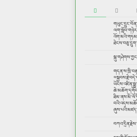
གཡུང་དྲུང་བོན
ལག་སློབ་གཉེར
འོག་མའི་གཏམ
ཐེངས་བཅུ་དྲུག
སྐུ་གཤེགས་ཀྱ
གདན་ས་ཁྲི་བརྟ
༧སྐྱབས་རྗེ་བད
ཡོངས་འཛིན་སྨྲ
ཆེ་མཆོག་དགོང
ཐིམ་ནས་མི་ལོ་
བའི་འདས་མཆོད་
ཞུས་པའི་མཛད
བཀའ་དྲིན་རྗེས་