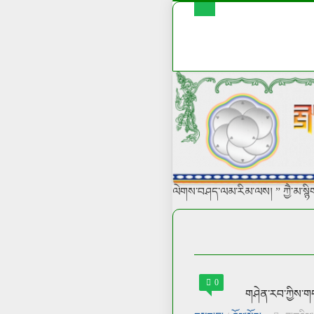
ལེགས་བཤད་ལམ་རིམ་ལས། ” ཀྱཻ་མ་སྙིགས
0
གཤེན་རབ་ཀྱིས་ག