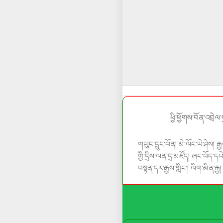
ཕྱི་ཕྱོགས་བོན་འབྲེལ
གཡུང་དྲུང་བོན།
མེ་ལོང་ཡེ་ཤེས།
རྒ
གྱི་དྲིས་ལན་དྲ་མཛོད།
ཞང་བོད་དཔེ
བསྟན་དར་རྒྱས་གླིང་།
ལིག་མིན་རྐྱ།