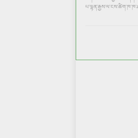
པ་ལྷན་རྒྱས་ལ་ངས་ཚིག་ཁ་ཁ་ཤས་