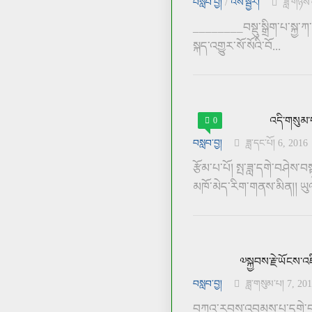
བསླབ་བྱ།
/
འོས་སྦྱོར།
ཟླ་གཉིས
________བསྡུ་སྒྲིག་པ་སྐྱ་ཀ་
སྐད་འགྱུར་སོ་སོའི་བོ...
འདི་གསུམ་ད
0
བསླབ་བྱ།
ཟླ་དང་པོ། 6, 2016
རྩོམ་པ་པོ། སྤ་ཟླ་དགེ་བཤེས་
མཁོ་མེད་རིག་གནས་མིན།། ཡུལ་
༧སྐྱབས་རྗེ་ཡོངས་འཛ
བསླབ་བྱ།
ཟླ་གསུམ་པ། 7, 20
བཀའ་རབས་འབྱམས་པ་དགེ་བའ