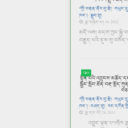
༧ཁྲི་བརྟན་ནོར་བུ་རྩེ།
/
གཡུང་དྲ
ཁང་།
/
སྒྲུབ་གྲྭ།
ཟླ་གཉིས་པ། 16, 2022
མདོ་ལས། བདག་ཀྱང་སྐྱེ་
བརྒྱུད་པའི་དུས་སུ་བསོད་
0
སྟོན་པའི་འཁྲུངས་མཆོད་དང
སྦྱོང་སློབ་ཐོན་བརྡ་སྤྲ
བཅས
༧ཁྲི་བརྟན་ནོར་བུ་རྩེ།
/
གཡུང་དྲ
ཁང་།
/
བཤད་གྲྭ།
/
རང་དགོན་ག
ཟླ་དང་པོ། 28, 2021
འབྱུང་ལྡན་༣༠༡ཧོར་ཟླ་༡