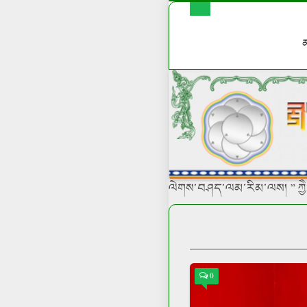
ལེགས་བཤད་ལམ་རིམ་ལས། ” ཀྱཻ་མ
0