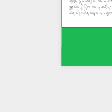
གཡུང་དྲུང་བོན།
མེ་ལོང་ཡེ་ཤེ
སྒྲ
།
བོན་གྱི་དྲིས་ལན་དྲ་མཛོད
ཆེན་མོ།
གཤེན་བསྟན་དར་རྒྱས་
.