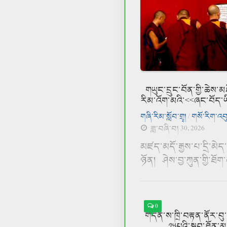
གཡུང་དྲུང་བོན་གྱི་ཆེས་
རིམ་འོག་མའི་<<ཞང་བོད་ཡ
གཞི་རིམ་སློབ་གྲྭ།
/
གསོ་རིག་འབུམ
ཟླ་བཞི་བ། 30, 2026
མཛད་མདོ་རྒྱས་པ་དྲི་མེད
ཉོན། ཤེས་བྱ་ཀུན་གྱི་ཐོག
0
གདན་ས་ཁྲི་བརྟན་ནོར་བུ་
༡༥པའི་སྒྲུབ་ཐོན