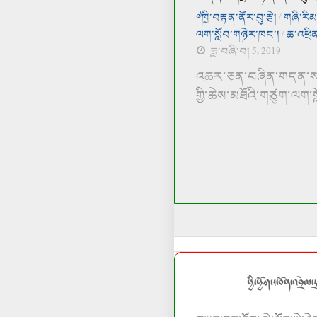
༧ཁྲི་བརྟན་ནོར་བུ་རྩེ།
/
གཞི་རིམ་
ལག་སློབ་གཉེར་ཁང་།
/
ཆ་འཕྲི
ཟླ་བཞི་བ། 5, 2019
འཆར་ཅན་བཞིན་གདན་ས་ཁྲི
གྱི་ཆེས་མཐོའི་གཙུག་ལག་སླ
ཕྱི་ཕྱོགས་བོན་འབྲེལ་