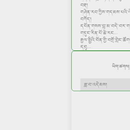
བརྡ།
གཤེན་རབ་ཀྱིས་གདམས་པའི་
བཀོད།
དཔོན་གསས་བླ་མ་བདེ་བར་གཤེ
གདུང་རིན་པོ་ཆེ་རང…
རྒྱལ་སྤྱིའི་བོན་གྱི་བགྲོ་གླེང་
དབུ…
ཡིག་ཚགས།