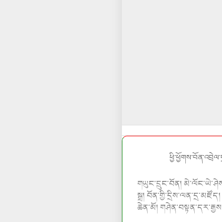
ཕྱི་ཕྱོགས་བོན་འབྲེལ
གཡུང་དྲུང་བོན།
མེ་ལོང་ཡེ་ཤེ
སྒྲ
།
བོན་གྱི་དྲིས་ལན་དྲ་མཛོད
ཆེན་མོ།
གཤེན་བསྟན་དར་རྒྱས་