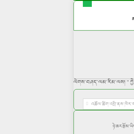
ལེགས་བཤད་ལམ་རིམ་ལས། ” ཀྱཻ་མ
ཉེ་ཆར་རྩོམ་ཡ