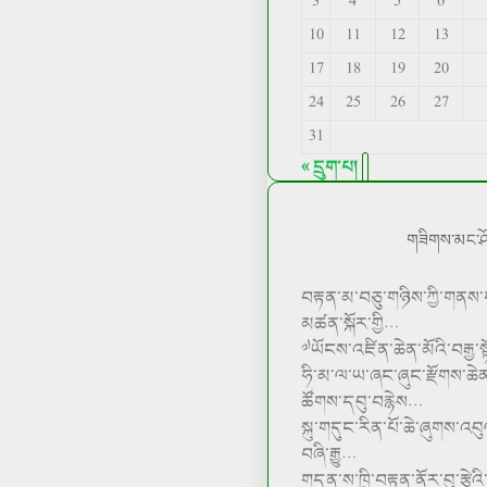
3
4
5
6
10
11
12
13
17
18
19
20
24
25
26
27
31
« དྲུག་པ།
གཟིགས་མང་ཤོ
བརྟན་མ་བཅུ་གཉིས་ཀྱི་གནས་
མཚན་སྐོར་གྱི…
༧ཡོངས་འཛིན་ཆེན་མོའི་བརྒྱ་
ཧི་མ་ལ་ཡ་ཞང་ཞུང་རྫོགས་ཆེན་
ཚོགས་དབུ་བརྙེས…
སྐུ་གདུང་རིན་པོ་ཆེ་ཞུགས་འབུ
བཞི་རྒྱུ…
གདན་ས་ཁྲི་བརྟན་ནོར་བུ་རྩེའ