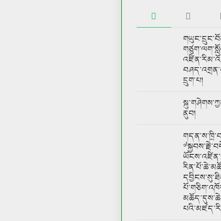
གཡུང་དྲུང་བོ
གཙུག་ལག་སློ
འཛིན་རིམ་འ
བཤད་འགྲན་བ
དྲུག་པ།
སྐུ་གཤེགས་
ནུབ།
གདན་ས་ཁྲི་བར
༧སྐྱབས་རྗེ་
ཡོངས་འཛིན་ས
རིན་པོ་ཆེ་མ
དབྱིངས་སུ་ཐི
པོ་གཅིག་འཁ
མཆོད་དུས་ཆེན
པའི་མཛད་ར