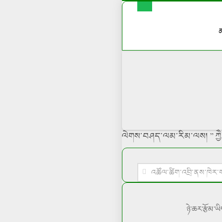
ལེགས་བཤད་ལམ་རིམ་ལས། ” ཀྱཻ་མ
ཉེ་ཆར་རྩོམ་ཡ