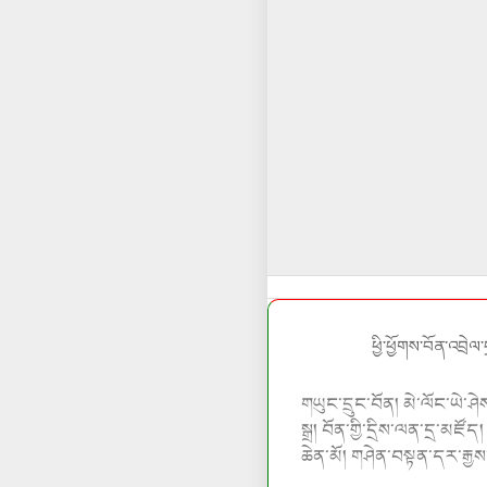
ཕྱི་ཕྱོགས་བོན་འབྲེལ
གཡུང་དྲུང་བོན།
མེ་ལོང་ཡེ་ཤེ
སྒྲ
།
བོན་གྱི་དྲིས་ལན་དྲ་མཛོད
ཆེན་མོ།
གཤེན་བསྟན་དར་རྒྱས་