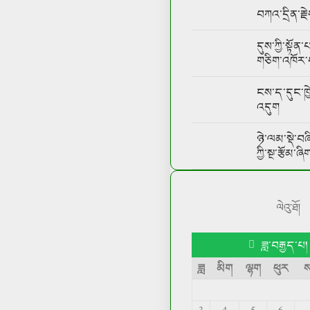
བཀའ་དྲིན་རྗེ
དུས་ཀྱི་སྟོན
གཅིག་འཁོར་བ
ངས་ད་དུང་ཁ
འདུག
ཉེ་ལམ་སྡེ་བཞི
ཀྱི་སྔ་རྩོམ་ཞི
ལེའུ་ཐོ།
ཟླ་བརྒྱད་པ།
ཟླ
མིག
ལྷག
ཕུར