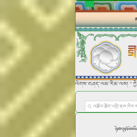
ལེགས་བཤད་ལམ་རིམ་ལས། ” ཀྱཻ་མ
ཉེ་ཆར་རྩོམ་ཡ