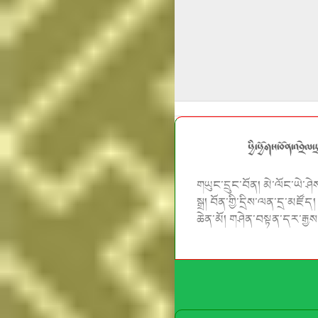
ཕྱི་ཕྱོགས་བོན་འབྲེལ་
གཡུང་དྲུང་བོན།
མེ་ལོང་ཡེ་ཤེ
སྒྲ
།
བོན་གྱི་དྲིས་ལན་དྲ་མཛོད
ཆེན་མོ།
གཤེན་བསྟན་དར་རྒྱས་