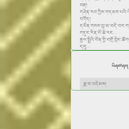
བརྡ།
གཤེན་རབ་ཀྱིས་གདམས་པའི་
བཀོད།
དཔོན་གསས་བླ་མ་བདེ་བར་གཤེ
གདུང་རིན་པོ་ཆེ་རང…
རྒྱལ་སྤྱིའི་བོན་གྱི་བགྲོ་གླེང་
དབུ…
ཡིག་ཚགས།