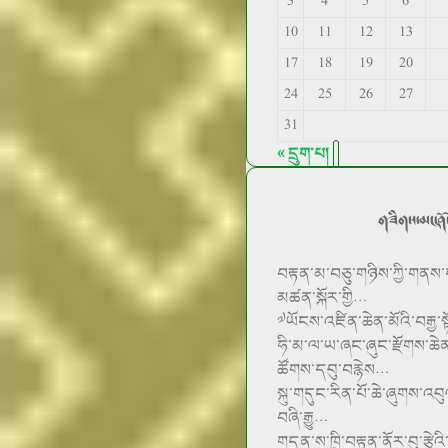
3
4
5
6
10
11
12
13
17
18
19
20
24
25
26
27
31
« དྲུག་པ།
གཟིགས་མང་ཤོ
བརྟན་མ་བཅུ་གཉིས་ཀྱི་གནས་
མཚན་སྐོར་གྱི…
༧ཡོངས་འཛིན་ཆེན་མོའི་བརྒྱ་
ཧི་མ་ལ་ཡ་ཞང་ཞུང་རྫོགས་ཆེན་
ཚོགས་དབུ་བརྙེས…
སྐུ་གདུང་རིན་པོ་ཆེ་ཞུགས་འབུ
བཞི་རྒྱུ…
གདན་ས་ཁྲི་བརྟན་ནོར་བུ་རྩེའ