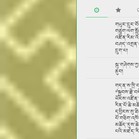
གཡུང་དྲུང་བོ
གཙུག་ལག་སློ
འཛིན་རིམ་འ
བཤད་འགྲན་བ
དྲུག་པ།
སྐུ་གཤེགས་
ནུབ།
གདན་ས་ཁྲི་བར
༧སྐྱབས་རྗེ་
ཡོངས་འཛིན་ས
རིན་པོ་ཆེ་མ
དབྱིངས་སུ་ཐི
པོ་གཅིག་འཁ
མཆོད་དུས་ཆེན
པའི་མཛད་ར