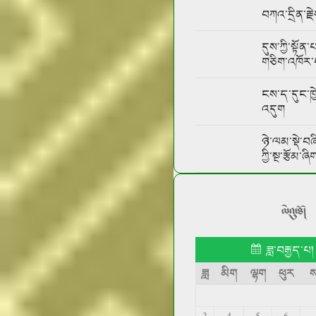
བཀའ་དྲིན་རྗེ
དུས་ཀྱི་སྟོན
གཅིག་འཁོར་བ
ངས་ད་དུང་ཁ
འདུག
ཉེ་ལམ་སྡེ་བཞི
ཀྱི་སྔ་རྩོམ་ཞི
ལེའུ་ཐོ།
ཟླ་བརྒྱད་པ།
ཟླ
མིག
ལྷག
ཕུར